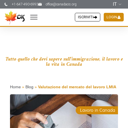
IT
+1-647-490-6993
office@canadacis.org
ISCRIVITI
LOGIN
Valutazione del mercato del
lavoro LMIA
Tutto quello che devi sapere sull'immigrazione, il lavoro e
la vita in Canada
Home
»
Blog
»
Valutazione del mercato del lavoro LMIA
Lavoro in Canada