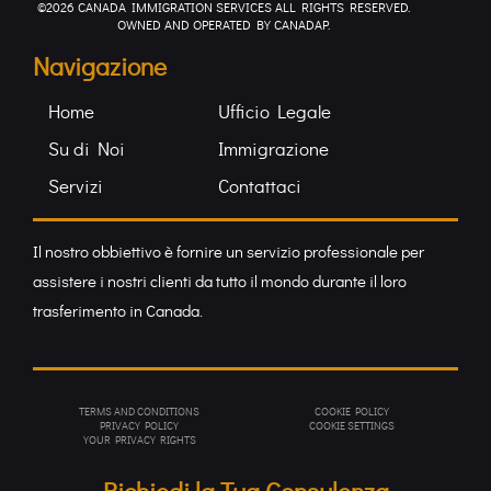
©2026 CANADA IMMIGRATION SERVICES ALL RIGHTS RESERVED.
OWNED AND OPERATED BY CANADAP.
Navigazione
Home
Ufficio Legale
Su di Noi
Immigrazione
Servizi
Contattaci
Il nostro obbiettivo è fornire un servizio professionale per
assistere i nostri clienti da tutto il mondo durante il loro
trasferimento in Canada.
TERMS AND CONDITIONS
COOKIE POLICY
PRIVACY POL
ICY
COOKIE SETTINGS
YOUR PRIVACY RIGHTS