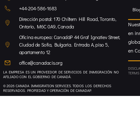
+44-204-586-1683
Blo
Dirección postal: 170 Chiltern Hill Road, Toronto,
Nuest
Ontario, M6C 0A9, Canada
en in
Oficina europea: CanadáP 44 Graf Ignatiev Street,
globa
Ciudad de Sofía, Bulgaria. Entrada A, piso 5,
en C
apartamento 12
office@canadacis.org
DISCL
LA EMPRESA ES UN PROVEEDOR DE SERVICIOS DE INMIGRACIÓN NO
TERMS
AFILIADO CON EL GOBIERNO DE CANADÁ.
© 2026 CANADA IMMIGRATION SERVICES. TODOS LOS DERECHOS
RESERVADOS. PROPIEDAD Y OPERACIÓN DE CANADAP.