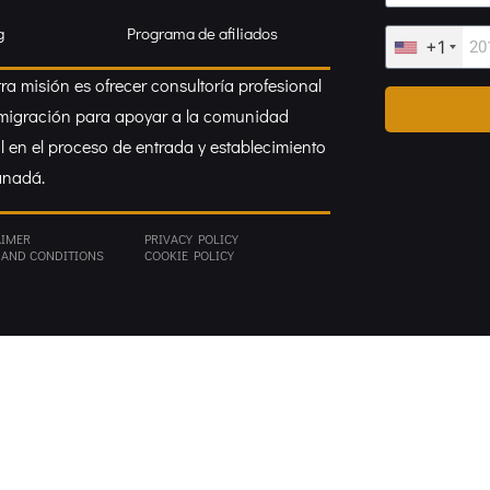
g
Programa de afiliados
+1
ra misión es ofrecer consultoría profesional
migración para apoyar a la comunidad
l en el proceso de entrada y establecimiento
anadá.
AIMER
PRIVACY POLICY
 AND CONDITIONS
COOKIE POLICY