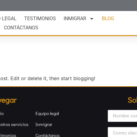
O LEGAL
TESTIMONIOS
INMIGRAR
BLOG
CONTÁCTANOS
st. Edit or delete it, then start blogging!
vegar
So
io
Equipo legal
stros servicios
Inmigrar
timonios
Contáctanos