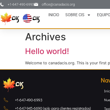
+1-647-490-6993
office@canadacis.org
INICIO
SOBRE CIS
EQUIP
Archives
Hello world!
Welcome to canadacis.org. This is your first po
Na
Inic
+1-647-490-6993
Nue
+1-647-945-6690 (solo para clientes registrados)
Tes