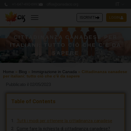
IT
+1-647-490-6993
office@canadacis.org
ISCRIVITI
LOGIN
CITTADINANZA CANADESE PER
ITALIANI: TUTTO CIÒ CHE C'È DA
SAPERE
Home
»
Blog
»
Immigrazione in Canada
»
Cittadinanza canadese
per italiani: tutto ciò che c’è da sapere
Pubblicato il 02/05/2023
Table of Contents
Tutti i modi per ottenere la cittadinanza canadese
Come fare la richiesta di cittadinanza canadese?