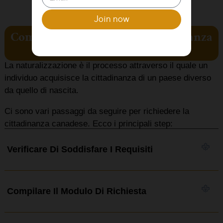
Join now
Come fare la richiesta di cittadinanza
canadese?
La naturalizzazione è il processo attraverso il quale un
individuo acquisisce la cittadinanza di un paese diverso
da quello di nascita.
Ci sono vari passaggi da seguire per richiedere la
cittadinanza canadese. Ecco i principali step:
Verificare Di Soddisfare I Requisiti
Compilare Il Modulo Di Richiesta