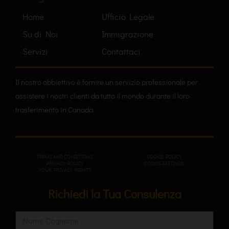
Home
Ufficio Legale
Su di Noi
Immigrazione
Servizi
Contattaci
Il nostro obbiettivo è fornire un servizio professionale per
assistere i nostri clienti da tutto il mondo durante il loro
trasferimento in Canada.
TERMS AND CONDITIONS
COOKIE POLICY
PRIVACY POL
ICY
COOKIE SETTINGS
YOUR PRIVACY RIGHTS
Richiedi la Tua Consulenza