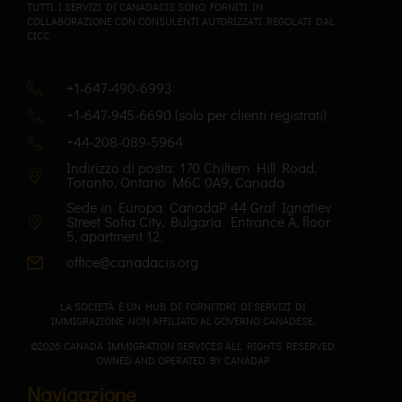
TUTTI I SERVIZI DI CANADACIS SONO FORNITI IN
COLLABORAZIONE CON CONSULENTI AUTORIZZATI REGOLATI DAL
CICC.
+1-647-490-6993
+1-647-945-6690 (solo per clienti registrati)
+44-208-089-5964
Indirizzo di posta: 170 Chiltern Hill Road,
Toronto, Ontario M6C 0A9, Canada
Sede in Europa: CanadaP 44 Graf Ignatiev
Street Sofia City, Bulgaria. Entrance A, floor
5, apartment 12.
office@canadacis.org
LA SOCIETÀ È UN HUB DI FORNITORI DI SERVIZI DI
IMMIGRAZIONE NON AFFILIATO AL GOVERNO CANADESE.
©2026 CANADA IMMIGRATION SERVICES ALL RIGHTS RESERVED.
OWNED AND OPERATED BY CANADAP.
Navigazione