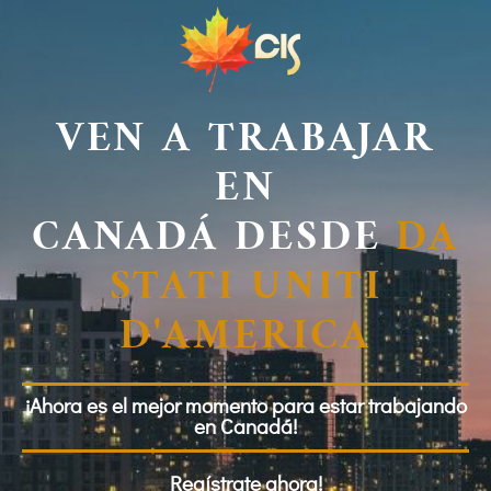
VEN A TRABAJAR
EN
CANADÁ DESDE
DA
STATI UNITI
D'AMERICA
¡Ahora es el mejor momento para estar trabajando
en Canadá!
Regístrate ahora!