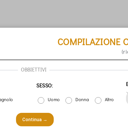
COMPILAZIONE O
(r
OBBIETTIVI
SESSO:
agnolo
Uomo
Donna
Altro
Continua →