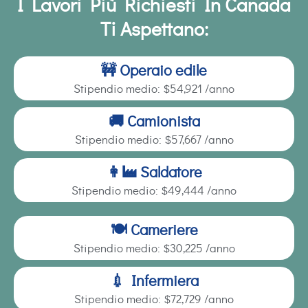
I Lavori Più Richiesti In Canada
Ti Aspettano:
🚧 Operaio edile
Stipendio medio: $54,921 /anno
🚚 Camionista
Stipendio medio: $57,667 /anno
👩‍🏭 Saldatore
Stipendio medio: $49,444 /anno
🍽️ Cameriere
Stipendio medio: $30,225 /anno
💉 Infermiera
Stipendio medio: $72,729 /anno